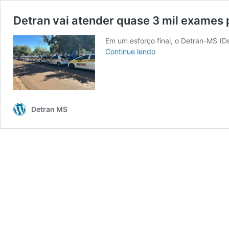
Detran vai atender quase 3 mil exames 
Em um esforço final, o Detran-MS (D
Detran
Continue lendo
vai
atender
quase
3
mil
Detran MS
exames
práticos
na
última
semana
do
ano