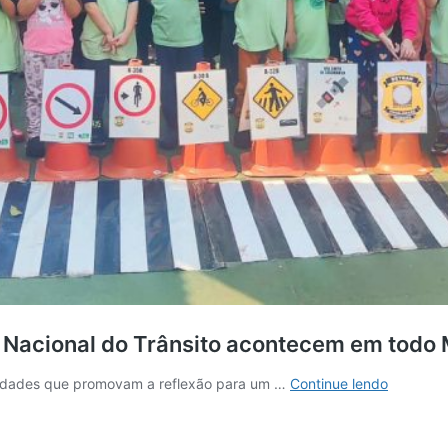
 Nacional do Trânsito acontecem em todo
Para
tividades que promovam a reflexão para um …
Continue lendo
todas
as
idades,