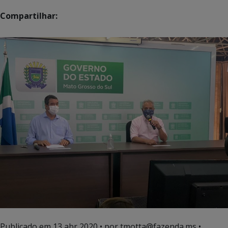
Compartilhar:
Publicado em
13 abr 2020
• por tmotta@fazenda.ms •