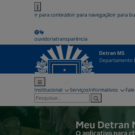
ir para conteúdo
ir para navegação
ir para b
ouvidoria
transparência
Detran MS
Departamento E
Institucional
Serviços
Informativos
Fal
Pesquisar
por: