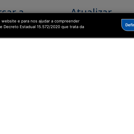
sar a
Atualizar
ciclagem para
endereço do
o website e para nos ajudar a compreender
Defi
me Decreto Estadual 15.572/2020 que trata da
ndutor
veículo
rator
Acessar serviço
r serviço