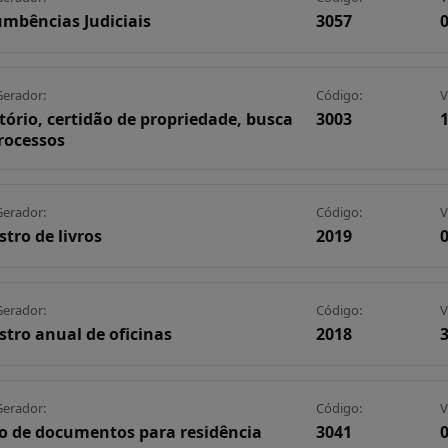
mbências Judiciais
3057
0
Gerador:
Código:
V
tório, certidão de propriedade, busca
3003
1
rocessos
Gerador:
Código:
V
stro de livros
2019
0
Gerador:
Código:
V
stro anual de oficinas
2018
3
Gerador:
Código:
V
o de documentos para residência
3041
0