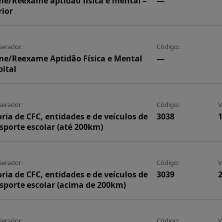
e/Reexame aptidão física e mental –
—
rior
Gerador:
Código:
e/Reexame Aptidão Física e Mental
—
pital
Gerador:
Código:
V
oria de CFC, entidades e de veículos de
3038
sporte escolar (até 200km)
Gerador:
Código:
V
oria de CFC, entidades e de veículos de
3039
sporte escolar (acima de 200km)
Gerador:
Código:
V