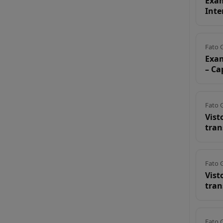
Exam
Inte
Fato 
Exam
– Ca
Fato 
Vist
tran
Fato 
Vist
tran
Fato 