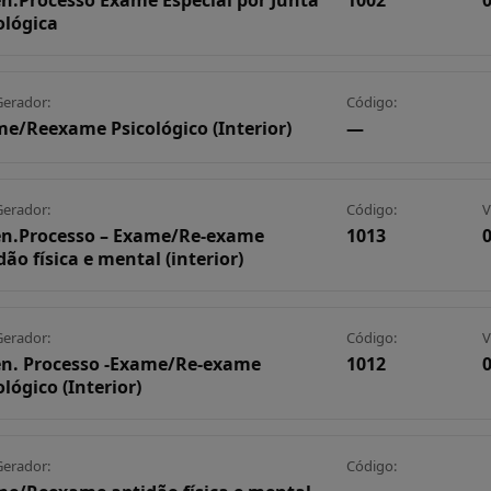
n.Processo Exame Especial por Junta
1002
0
ológica
Gerador:
Código:
e/Reexame Psicológico (Interior)
—
Gerador:
Código:
V
n.Processo – Exame/Re-exame
1013
0
dão física e mental (interior)
Gerador:
Código:
V
n. Processo -Exame/Re-exame
1012
0
ológico (Interior)
Gerador:
Código: