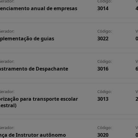
Gerador:
Código:
V
enciamento anual de empresas
3014
4
Gerador:
Código:
V
plementação de guias
3022
0
Gerador:
Código:
V
astramento de Despachante
3016
6
Gerador:
Código:
V
rização para transporte escolar
3013
2
estral)
Gerador:
Código:
V
nça de Instrutor autônomo
3020
0