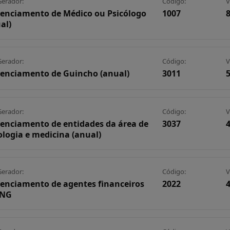
Gerador:
Código:
V
enciamento de Médico ou Psicólogo
1007
8
al)
Gerador:
Código:
V
enciamento de Guincho (anual)
3011
5
Gerador:
Código:
V
enciamento de entidades da área de
3037
4
ologia e medicina (anual)
Gerador:
Código:
V
enciamento de agentes financeiros
2022
SNG