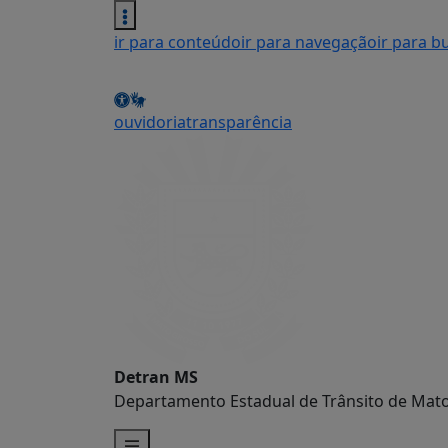
ir para conteúdo
ir para navegação
ir para b
ouvidoria
transparência
Detran MS
Departamento Estadual de Trânsito de Mato