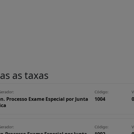
as as taxas
Gerador:
Código:
V
n. Processo Exame Especial por Junta
1004
0
ica
Gerador:
Código:
V