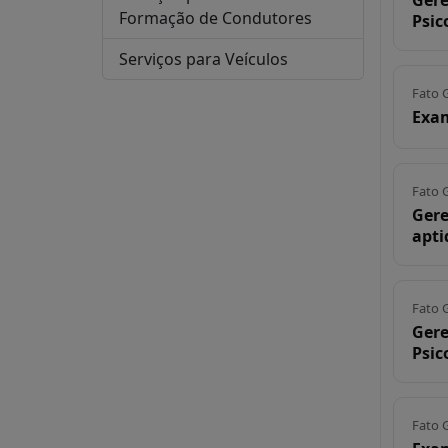
Gere
Formação de Condutores
Psic
Serviços para Veículos
Fato 
Exam
Fato 
Gere
apti
Fato 
Gere
Psic
Fato 