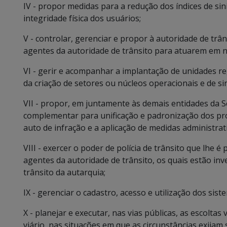
IV - propor medidas para a redução dos índices de sin
integridade física dos usuários;
V - controlar, gerenciar e propor à autoridade de trâ
agentes da autoridade de trânsito para atuarem em
VI - gerir e acompanhar a implantação de unidades reg
da criação de setores ou núcleos operacionais e de sin
VII - propor, em juntamente às demais entidades da S
complementar para unificação e padronização dos pro
auto de infração e a aplicação de medidas administrat
VIII - exercer o poder de polícia de trânsito que lhe é
agentes da autoridade de trânsito, os quais estão inv
trânsito da autarquia;
IX - gerenciar o cadastro, acesso e utilização dos siste
X - planejar e executar, nas vias públicas, as escoltas
viário, nas situações em que as circunstâncias exijam 