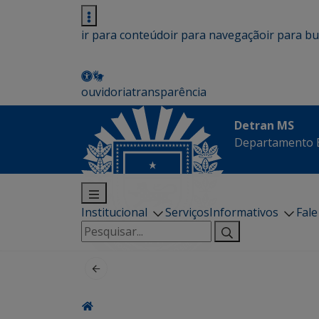
ir para conteúdo
ir para navegação
ir para b
ouvidoria
transparência
Detran MS
Departamento E
Institucional
Serviços
Informativos
Fal
Pesquisar
por: