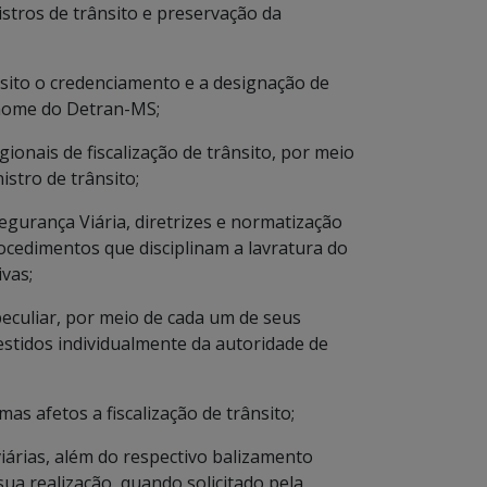
istros de trânsito e preservação da
nsito o credenciamento e a designação de
 nome do Detran-MS;
ionais de fiscalização de trânsito, por meio
istro de trânsito;
egurança Viária, diretrizes e normatização
cedimentos que disciplinam a lavratura do
ivas;
 peculiar, por meio de cada um de seus
estidos individualmente da autoridade de
mas afetos a fiscalização de trânsito;
 viárias, além do respectivo balizamento
sua realização, quando solicitado pela