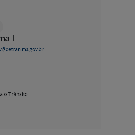
mail
v@detran.ms.gov.br
 o Trânsito