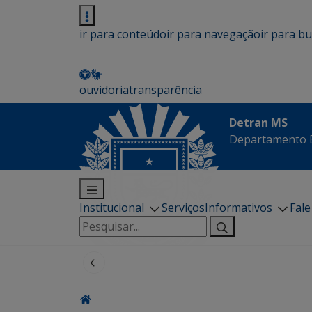
ir para conteúdo
ir para navegação
ir para b
ouvidoria
transparência
Detran MS
Departamento E
Institucional
Serviços
Informativos
Fal
Pesquisar
por: