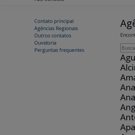
Ag
Contato principal
Agências Regionais
Encont
Outros contatos
Ouvidoria
Busca
Perguntas frequentes
por
Agu
cidade
Alc
unidad
Am
respon
ender
Ana
Ana
Ang
Ant
Apa