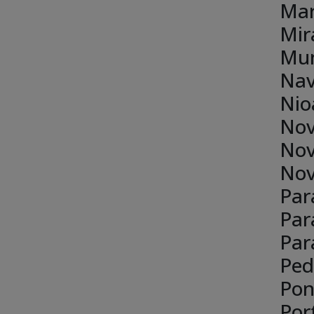
Mar
Mir
Mu
Nav
Nio
Nov
Nov
Nov
Par
Par
Par
Ped
Pon
Por