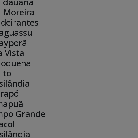
idauana
l Moreira
deirantes
aguassu
ayporã
a Vista
doquena
ito
silândia
rapó
mapuã
po Grande
acol
silândia