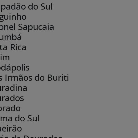
padão do Sul
guinho
onel Sapucaia
rumbá
ta Rica
im
dápolis
s Irmãos do Buriti
radina
rados
orado
ima do Sul
ueirão