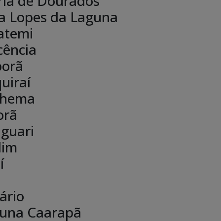
ria de Dourados
a Lopes da Laguna
atemi
cência
porã
quiraí
nhema
orã
aguari
dim
í
ário
una Caarapã