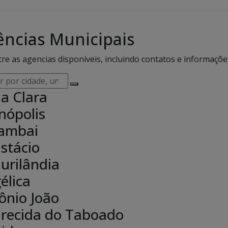
ências Municipais
re as agencias disponíveis, incluindo contatos e informaçõe
r
a Clara
,
inópolis
e,
ambai
sável,
eço
stácio
urilândia
élica
ônio João
recida do Taboado