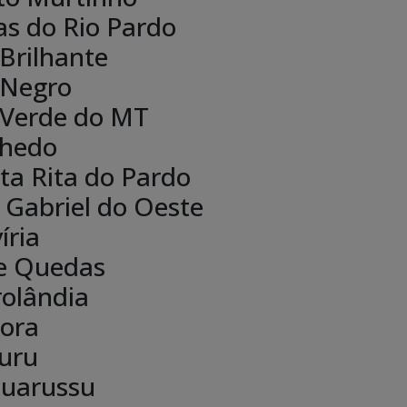
as do Rio Pardo
 Brilhante
 Negro
 Verde do MT
hedo
ta Rita do Pardo
 Gabriel do Oeste
íria
e Quedas
rolândia
ora
uru
uarussu