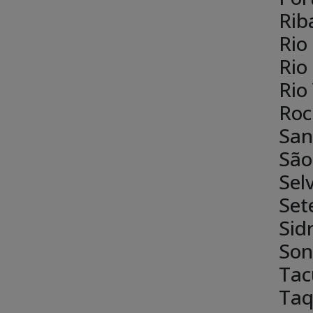
Rib
Rio
Rio
Rio
Roc
San
São
Selv
Set
Sid
Son
Tac
Taq