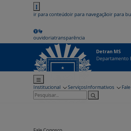
ir para conteúdo
ir para navegação
ir para b
ouvidoria
transparência
Detran MS
Departamento E
Institucional
Serviços
Informativos
Fal
Pesquisar
por:
Fale Conosco