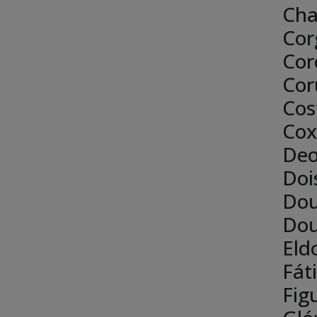
Cha
Cor
Cor
Co
Cos
Cox
Deo
Doi
Dou
Dou
Eld
Fát
Fig