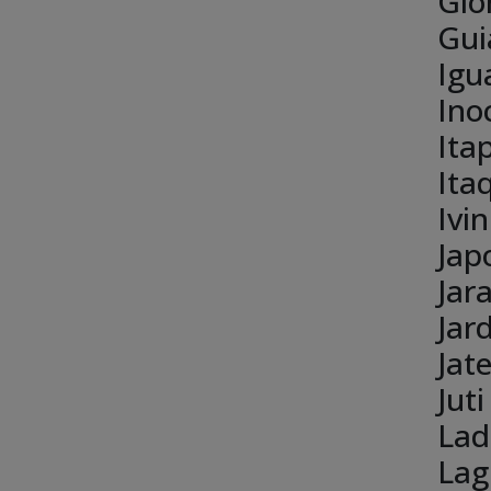
Gló
Gui
Igu
Ino
Ita
Ita
Ivi
Jap
Jar
Jar
Jate
Juti
Lad
Lag