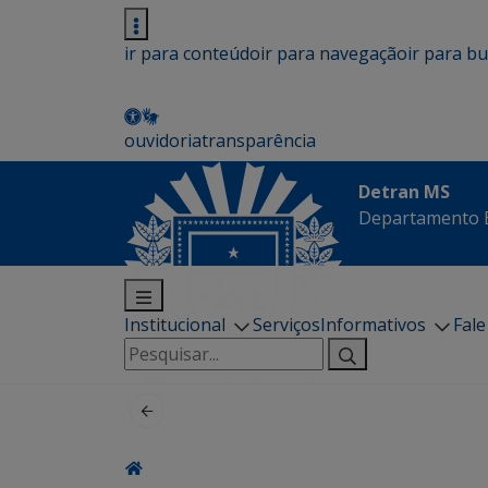
ir para conteúdo
ir para navegação
ir para b
ouvidoria
transparência
Detran MS
Departamento E
Institucional
Serviços
Informativos
Fal
Pesquisar
por: