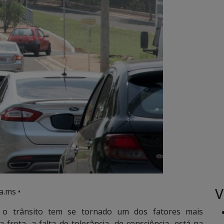
V
a.ms •
o trânsito tem se tornado um dos fatores mais
frota, a falta de tolerância, de consciência, está na