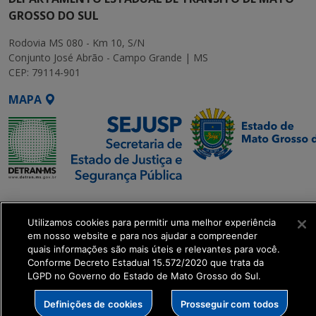
GROSSO DO SUL
Rodovia MS 080 - Km 10, S/N
Conjunto José Abrão - Campo Grande | MS
CEP: 79114-901
MAPA
SETDIG | Secretaria-
Executiva de
Utilizamos cookies para permitir uma melhor experiência
Transformação Digital
em nosso website e para nos ajudar a compreender
quais informações são mais úteis e relevantes para você.
Conforme Decreto Estadual 15.572/2020 que trata da
get_footer();
LGPD no Governo do Estado de Mato Grosso do Sul.
Definições de cookies
Prosseguir com todos