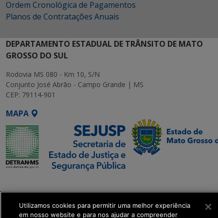
Ordem Cronológica de Pagamentos
Planos de Contratações Anuais
DEPARTAMENTO ESTADUAL DE TRÂNSITO DE MATO
GROSSO DO SUL
Rodovia MS 080 - Km 10, S/N
Conjunto José Abrão - Campo Grande | MS
CEP: 79114-901
MAPA
SETDIG | Secretaria-
Executiva de
Transformação Digital
Utilizamos cookies para permitir uma melhor experiência
em nosso website e para nos ajudar a compreender