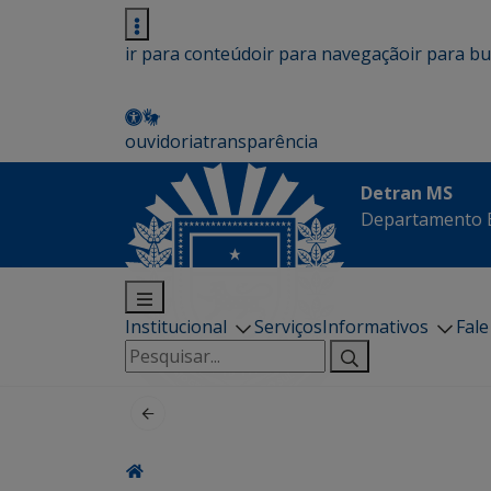
ir para conteúdo
ir para navegação
ir para b
ouvidoria
transparência
Detran MS
Departamento E
Institucional
Serviços
Informativos
Fal
Pesquisar
por: