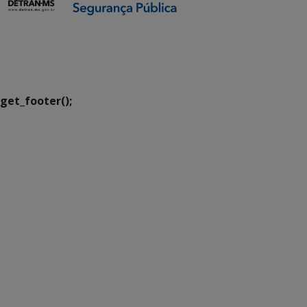
SETDIG | Secretaria-
Executiva de
Transformação Digital
get_footer();