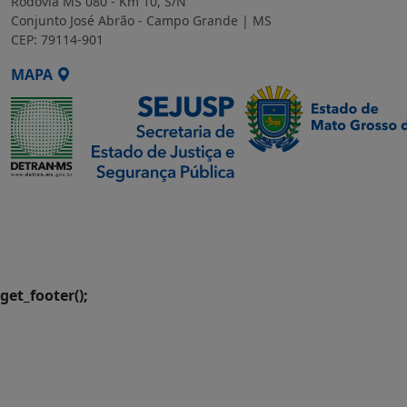
Rodovia MS 080 - Km 10, S/N
Conjunto José Abrão - Campo Grande | MS
CEP: 79114-901
MAPA
SETDIG | Secretaria-
Executiva de
Transformação Digital
get_footer();