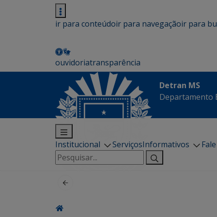
ir para conteúdo
ir para navegação
ir para b
ouvidoria
transparência
Detran MS
Departamento E
Institucional
Serviços
Informativos
Fal
Pesquisar
por: