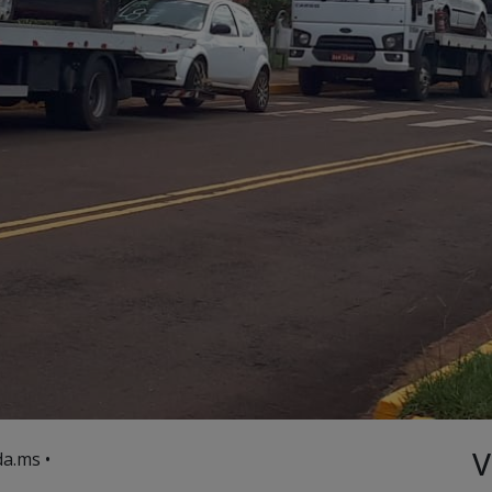
V
a.ms •