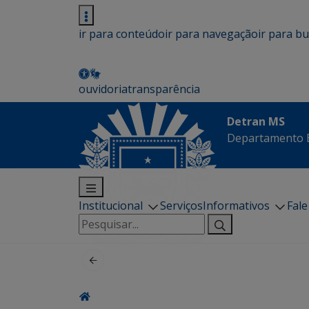
ir para conteúdo
ir para navegação
ir para b
ouvidoria
transparência
Detran MS
Departamento E
Institucional
Serviços
Informativos
Fal
Pesquisar
por: