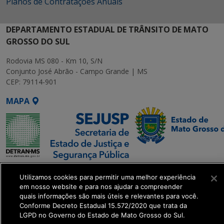
Planos de Contratações Anuais
DEPARTAMENTO ESTADUAL DE TRÂNSITO DE MATO
GROSSO DO SUL
Rodovia MS 080 - Km 10, S/N
Conjunto José Abrão - Campo Grande | MS
CEP: 79114-901
MAPA
SETDIG | Secretaria-
Utilizamos cookies para permitir uma melhor experiência
Executiva de
em nosso website e para nos ajudar a compreender
Transformação Digital
quais informações são mais úteis e relevantes para você.
Conforme Decreto Estadual 15.572/2020 que trata da
LGPD no Governo do Estado de Mato Grosso do Sul.
get_footer();