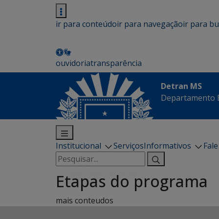
ir para conteúdo
ir para navegação
ir para b
ouvidoria
transparência
Detran MS
Departamento E
Institucional
Serviços
Informativos
Fal
Pesquisar
por:
Etapas do programa
mais conteudos