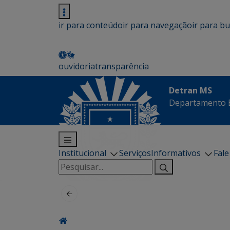
ir para conteúdo
ir para navegação
ir para b
ouvidoria
transparência
Detran MS
Departamento E
Institucional
Serviços
Informativos
Fal
Pesquisar
por: