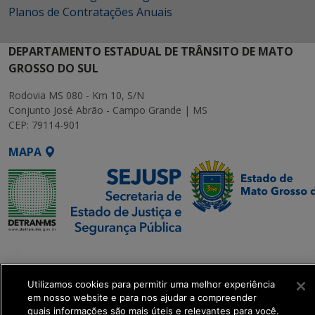
Planos de Contratações Anuais
DEPARTAMENTO ESTADUAL DE TRÂNSITO DE MATO
GROSSO DO SUL
Rodovia MS 080 - Km 10, S/N
Conjunto José Abrão - Campo Grande | MS
CEP: 79114-901
MAPA
SETDIG | Secretaria-
Executiva de
Transformação Digital
Utilizamos cookies para permitir uma melhor experiência
em nosso website e para nos ajudar a compreender
quais informações são mais úteis e relevantes para você.