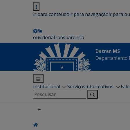
ir para conteúdo
ir para navegação
ir para b
ouvidoria
transparência
Detran MS
Departamento E
Institucional
Serviços
Informativos
Fal
Pesquisar
por: