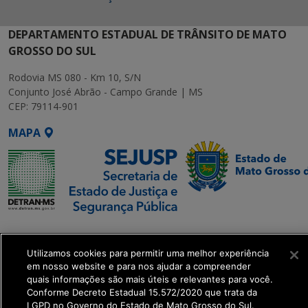
DEPARTAMENTO ESTADUAL DE TRÂNSITO DE MATO
GROSSO DO SUL
Rodovia MS 080 - Km 10, S/N
Conjunto José Abrão - Campo Grande | MS
CEP: 79114-901
MAPA
SETDIG | Secretaria-
Executiva de
Utilizamos cookies para permitir uma melhor experiência
Transformação Digital
em nosso website e para nos ajudar a compreender
quais informações são mais úteis e relevantes para você.
Conforme Decreto Estadual 15.572/2020 que trata da
get_footer();
LGPD no Governo do Estado de Mato Grosso do Sul.