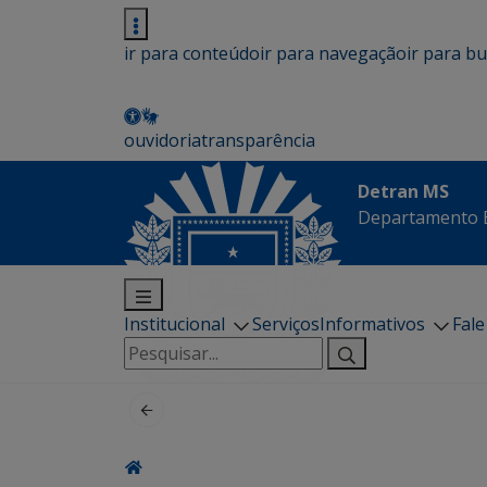
ir para conteúdo
ir para navegação
ir para b
ouvidoria
transparência
Detran MS
Departamento E
Institucional
Serviços
Informativos
Fal
Pesquisar
por: