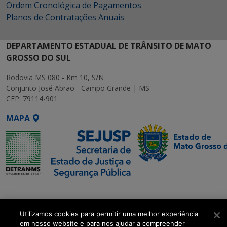
Ordem Cronológica de Pagamentos
Planos de Contratações Anuais
DEPARTAMENTO ESTADUAL DE TRÂNSITO DE MATO
GROSSO DO SUL
Rodovia MS 080 - Km 10, S/N
Conjunto José Abrão - Campo Grande | MS
CEP: 79114-901
MAPA
SETDIG | Secretaria-
Executiva de
Transformação Digital
Utilizamos cookies para permitir uma melhor experiência
em nosso website e para nos ajudar a compreender