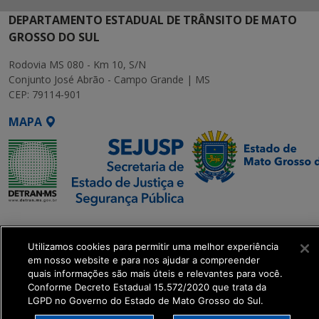
DEPARTAMENTO ESTADUAL DE TRÂNSITO DE MATO
GROSSO DO SUL
Rodovia MS 080 - Km 10, S/N
Conjunto José Abrão - Campo Grande | MS
CEP: 79114-901
MAPA
SETDIG | Secretaria-
Executiva de
Utilizamos cookies para permitir uma melhor experiência
Transformação Digital
em nosso website e para nos ajudar a compreender
quais informações são mais úteis e relevantes para você.
Conforme Decreto Estadual 15.572/2020 que trata da
get_footer();
LGPD no Governo do Estado de Mato Grosso do Sul.