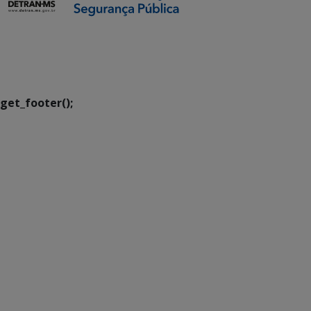
SETDIG | Secretaria-
Executiva de
Transformação Digital
get_footer();