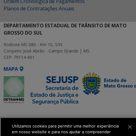
Ordem Cronológica de Pagamentos
Planos de Contratações Anuais
DEPARTAMENTO ESTADUAL DE TRÂNSITO DE MATO
GROSSO DO SUL
Rodovia MS 080 - Km 10, S/N
Conjunto José Abrão - Campo Grande | MS
CEP: 79114-901
MAPA
SETDIG | Secretaria-
Executiva de
Transformação Digital
Utilizamos cookies para permitir uma melhor experiência
em nosso website e para nos ajudar a compreender