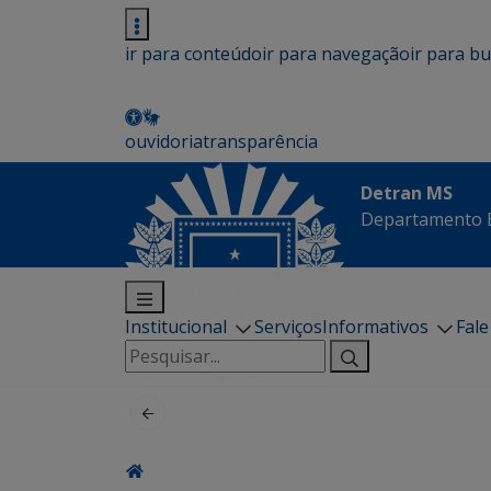
ir para conteúdo
ir para navegação
ir para b
ouvidoria
transparência
Detran MS
Departamento E
Institucional
Serviços
Informativos
Fal
Pesquisar
por: