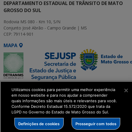
DEPARTAMENTO ESTADUAL DE TRÂNSITO DE MATO
GROSSO DO SUL
Rodovia MS 080 - Km 10, S/N
Conjunto José Abrão - Campo Grande | MS
CEP: 79114-901
MAPA
SETDIG | Secretaria-
Utilizamos cookies para permitir uma melhor experiência
Executiva de
em nosso website e para nos ajudar a compreender
Transformação Digital
quais informações são mais úteis e relevantes para você.
Conforme Decreto Estadual 15.572/2020 que trata da
LGPD no Governo do Estado de Mato Grosso do Sul.
get_footer();
Definições de cookies
Prosseguir com todos