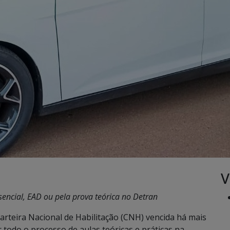
V
encial, EAD ou pela prova teórica no Detran
rteira Nacional de Habilitação (CNH) vencida há mais
todo o processo de aulas teóricas e práticas na