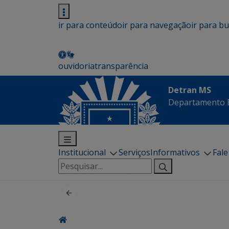
ir para conteúdo
ir para navegação
ir para b
ouvidoria
transparência
Detran MS
Departamento E
Institucional
Serviços
Informativos
Fal
Pesquisar
por: