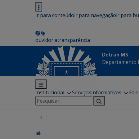
ir para conteúdo
ir para navegação
ir para b
ouvidoria
transparência
Detran MS
Departamento E
Institucional
Serviços
Informativos
Fal
Pesquisar
por: