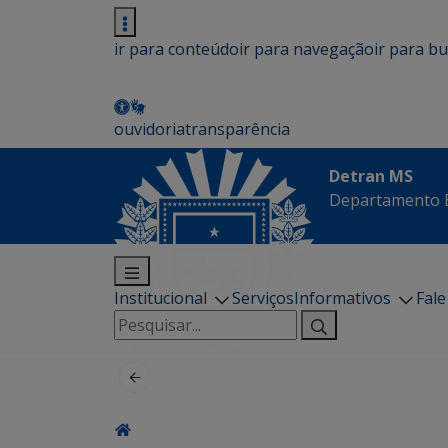
ir para conteúdo
ir para navegação
ir para b
ouvidoria
transparência
Detran MS
Departamento E
Institucional
Serviços
Informativos
Fal
Pesquisar
por: