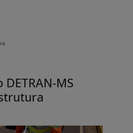
ra
 o DETRAN-MS
strutura