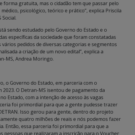
e forma gratuita, mas o cidadão tem que passar pelo
dico, psicológico, teórico e prático”, explica Priscila
Social.
stá sendo estudado pelo Governo do Estado e o
as específicas da sociedade que foram constatadas
s vários pedidos de diversas categorias e segmentos
alisada a criação de um novo edital”, explica a
ran-MS, Andrea Moringo.
o, o Governo do Estado, em parceria com o
em 2023. O Detran-MS isentou de pagamento da
 no Estado, com a intenção de acesso às vagas
ceria foi primordial para que a gente pudesse trazer
DETRAN. Isso gerou para gente, dentro do projeto
amente quatro milhões de reais e nós podemos fazer
. Então, essa parceria foi primordial para que a
s pessoas que realizaram a inscrição para o Voucher