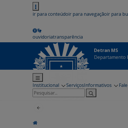
ir para conteúdo
ir para navegação
ir para b
ouvidoria
transparência
Detran MS
Departamento E
Institucional
Serviços
Informativos
Fal
Pesquisar
por: