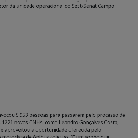
retor da unidade operacional do Sest/Senat Campo
vocou 5.953 pessoas para passarem pelo processo de
s 1221 novas CNHs, como Leandro Gonçalves Costa,
l e aproveitou a oportunidade oferecida pelo
 motorista de ônibus coletivo. “É um sonho que