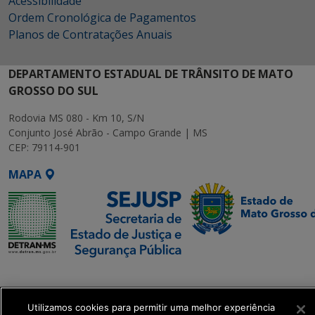
Acessibilidade
Ordem Cronológica de Pagamentos
Planos de Contratações Anuais
DEPARTAMENTO ESTADUAL DE TRÂNSITO DE MATO
GROSSO DO SUL
Rodovia MS 080 - Km 10, S/N
Conjunto José Abrão - Campo Grande | MS
CEP: 79114-901
MAPA
SETDIG | Secretaria-
Executiva de
Transformação Digital
Utilizamos cookies para permitir uma melhor experiência