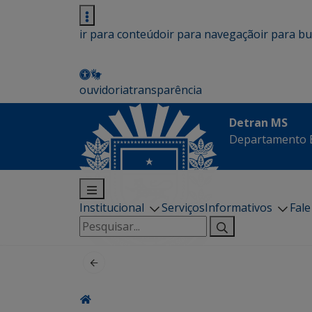
ir para conteúdo
ir para navegação
ir para b
ouvidoria
transparência
Detran MS
Departamento E
Institucional
Serviços
Informativos
Fal
Pesquisar
por: