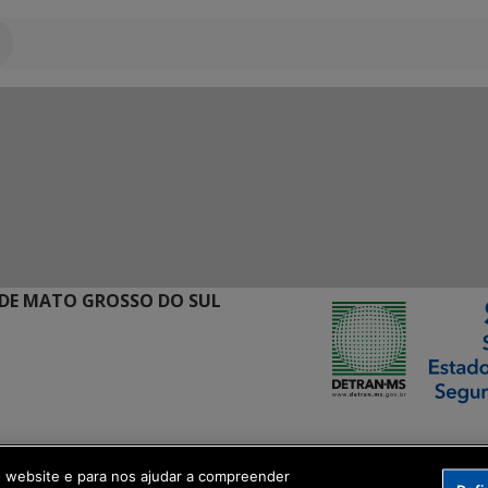
DE MATO GROSSO DO SUL
ormação Digital
o website e para nos ajudar a compreender