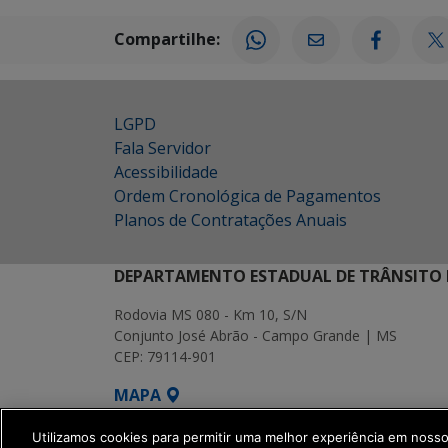
Compartilhe:
LGPD
Fala Servidor
Acessibilidade
Ordem Cronológica de Pagamentos
Planos de Contratações Anuais
DEPARTAMENTO ESTADUAL DE TRÂNSITO 
Rodovia MS 080 - Km 10, S/N
Conjunto José Abrão - Campo Grande | MS
CEP: 79114-901
MAPA
SETDIG | Secretaria-Executiva de Transf
Utilizamos cookies para permitir uma melhor experiência em noss