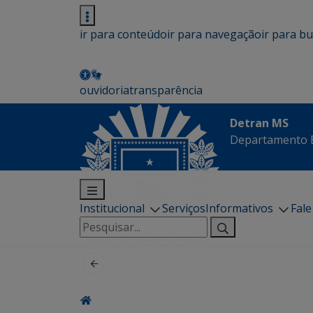
ir para conteúdo
ir para navegação
ir para b
ouvidoria
transparência
Detran MS
Departamento E
Institucional
Serviços
Informativos
Fal
Pesquisar
por: