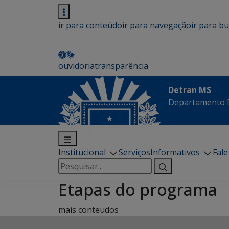
ir para conteúdo
ir para navegação
ir para b
ouvidoria
transparência
Detran MS
Departamento E
Institucional
Serviços
Informativos
Fal
Pesquisar
por:
Etapas do programa
mais conteudos