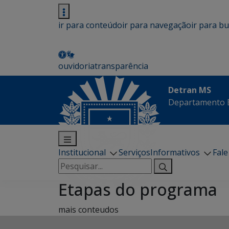
ir para conteúdo
ir para navegação
ir para b
ouvidoria
transparência
Detran MS
Departamento E
Institucional
Serviços
Informativos
Fal
Pesquisar
por:
Etapas do programa
mais conteudos