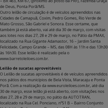
– BR 463, KM 67, (próximo ao posto da PRF), Fazenda Graça
de Deus, Ponta Porã/MS.
Outro leilão de circulação é de veículos apreendidos nas
Cidades de Camapuã, Coxim, Pedro Gomes, Rio Verde de
Mato Grosso, São Gabriel e Sonora. Esse certame, que
também já está aberto, vai até dia 30 de março, com visitas
aos lotes nos dias 27, 28 e 29 de março, no Pátio da PMAX,
localizado na Rua Gigante Adamastor, 16 – Jardim Santa
Felicidade, Campo Grande – MS, das 08H às 11h e das 13h30
às 16h30. Esse leilão é realizado pela o
www.barretoleiloes.com.br.
Leilão de sucatas aproveitáveis
O Leilão de sucatas aproveitáveis é de veículos apreendidos
nos pátios dos municípios de Bela Vista, Maracaju e Ponta
Porã. Com a realização da www.euroleiloes.com.br, até dia
30 de março, esse leilão já está aberto, com visitações nos
dias 27, 28 e 29 de março, no pátio da AUTOTRAN,
localizado na Rua Cel. Ponciano, nº51 B – Bairro Conjunto