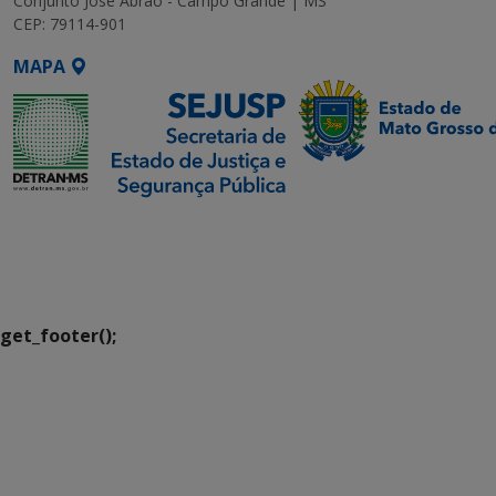
Conjunto José Abrão - Campo Grande | MS
CEP: 79114-901
MAPA
SETDIG | Secretaria-
Executiva de
Transformação Digital
get_footer();