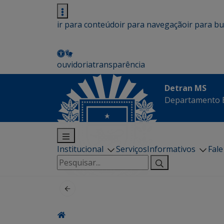
ir para conteúdo
ir para navegação
ir para b
ouvidoria
transparência
Detran MS
Departamento E
Institucional
Serviços
Informativos
Fal
Pesquisar
por: