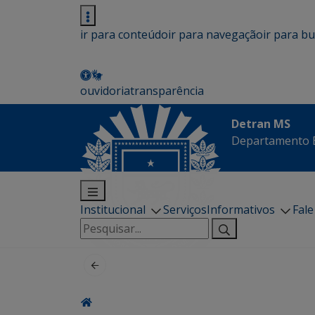
ir para conteúdo
ir para navegação
ir para b
ouvidoria
transparência
Detran MS
Departamento E
Institucional
Serviços
Informativos
Fal
Pesquisar
por: