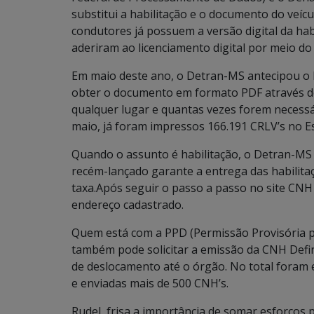
substitui a habilitação e o documento do veíc
condutores já possuem a versão digital da habi
aderiram ao licenciamento digital por meio do 
Em maio deste ano, o Detran-MS antecipou o l
obter o documento em formato PDF através do
qualquer lugar e quantas vezes forem necessá
maio, já foram impressos 166.191 CRLV’s no E
Quando o assunto é habilitação, o Detran-MS
recém-lançado garante a entrega das habilit
taxa.Após seguir o passo a passo no site CNH
endereço cadastrado.
Quem está com a PPD (Permissão Provisória par
também pode solicitar a emissão da CNH Defi
de deslocamento até o órgão. No total foram 
e enviadas mais de 500 CNH’s.
Rudel frisa a importância de somar esforços p