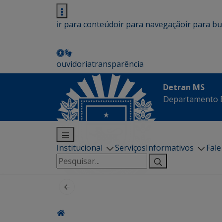
ir para conteúdo
ir para navegação
ir para b
ouvidoria
transparência
Detran MS
Departamento E
Institucional
Serviços
Informativos
Fal
Pesquisar
por: