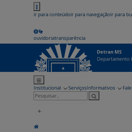
ir para conteúdo
ir para navegação
ir para b
ouvidoria
transparência
Detran MS
Departamento E
Institucional
Serviços
Informativos
Fal
Pesquisar
por: