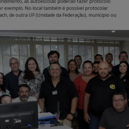
endimento, as autoescolas poderão fazer protocolo
or exemplo. No local também é possível protocolar
nach, de outra UF (Unidade da Federação), município ou