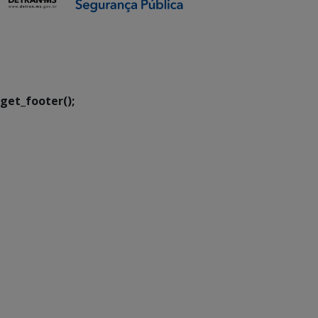
SETDIG | Secretaria-
Executiva de
Transformação Digital
get_footer();