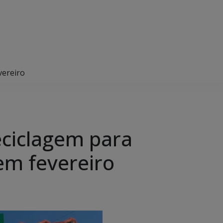
vereiro
eciclagem para
em fevereiro