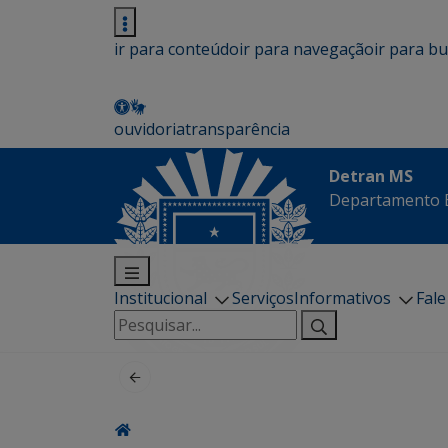
ir para conteúdo
ir para navegação
ir para b
ouvidoria
transparência
Detran MS
Departamento E
Institucional
Serviços
Informativos
Fal
Pesquisar
por: