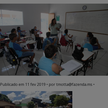
Publicado em
11 fev 2019
• por tmotta@fazenda.ms •