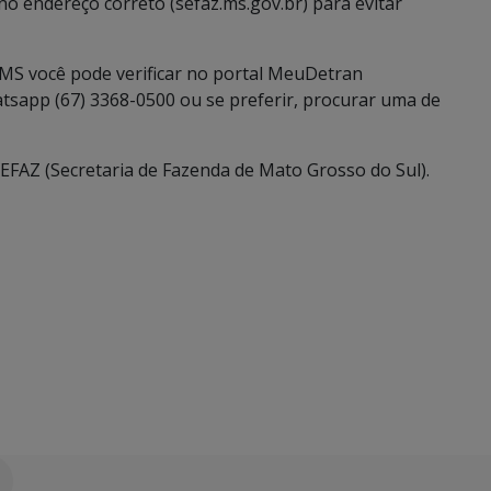
no endereço correto (sefaz.ms.gov.br) para evitar
-MS você pode verificar no portal MeuDetran
hatsapp (67) 3368-0500 ou se preferir, procurar uma de
 SEFAZ (Secretaria de Fazenda de Mato Grosso do Sul).