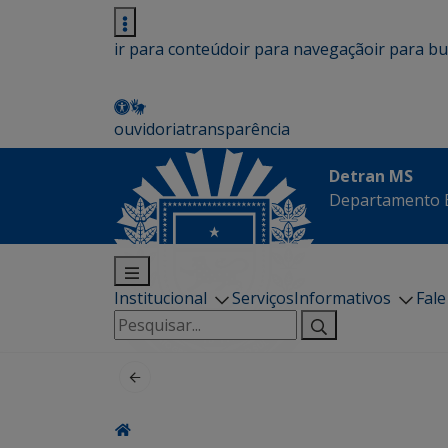
ir para conteúdo
ir para navegação
ir para b
ouvidoria
transparência
Detran MS
Departamento E
Institucional
Serviços
Informativos
Fal
Pesquisar
por: