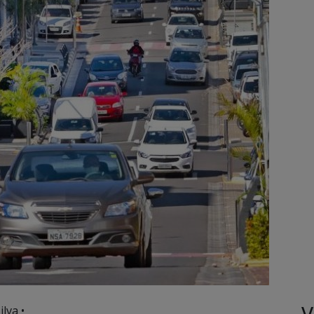
V
lva •