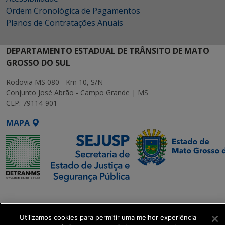
Ordem Cronológica de Pagamentos
Planos de Contratações Anuais
DEPARTAMENTO ESTADUAL DE TRÂNSITO DE MATO
GROSSO DO SUL
Rodovia MS 080 - Km 10, S/N
Conjunto José Abrão - Campo Grande | MS
CEP: 79114-901
MAPA
SETDIG | Secretaria-
Executiva de
Transformação Digital
Utilizamos cookies para permitir uma melhor experiência