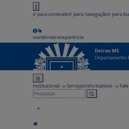
ir para conteúdo
ir para navegação
ir para b
ouvidoria
transparência
Detran MS
Departamento E
Institucional
Serviços
Informativos
Fal
Pesquisar
por: